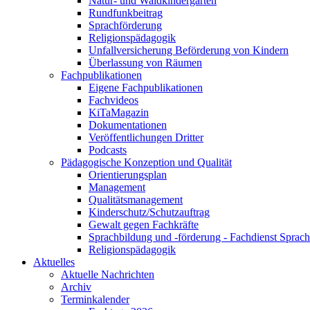
Natur- und Waldkindergärten
Rundfunkbeitrag
Sprachförderung
Religionspädagogik
Unfallversicherung Beförderung von Kindern
Überlassung von Räumen
Fachpublikationen
Eigene Fachpublikationen
Fachvideos
KiTaMagazin
Dokumentationen
Veröffentlichungen Dritter
Podcasts
Pädagogische Konzeption und Qualität
Orientierungsplan
Management
Qualitätsmanagement
Kinderschutz/Schutzauftrag
Gewalt gegen Fachkräfte
Sprachbildung und -förderung - Fachdienst Sprac
Religionspädagogik
Aktuelles
Aktuelle Nachrichten
Archiv
Terminkalender