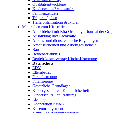
Qualitätsentwicklung
Kinderschutz/Schutzauftrag
Familienzentren
Trägeraufgaben
Trägerorganisationsstrukturen
Materialien zum Kitabetrieb
Anmeldeheft mit Kita-Ordnung – Journal der Gru
Ausbildung und Fachkräfte
Arbeits- und dienstrechtliche Regelungen
Arbeitssicherheit und Arbeitsgesundheit
Bau
Betriebserlaubnis
Betriebskostenvertrag Kirche-Kommune
Datenschutz
EDV
Elternbeirat
Ferienbetreuung
Finanzierung
Gesetzliche Grundlagen
Kindergesundheit, Kindersicherheit
Kinderschutz/Schutzauftrag
Liedkopien
Kooperation Kita-GS
Krisenmanagement