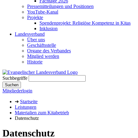
Fachtage 2026
Pressemitteilungen und Positionen
YouTube-Kanal
Projekte
Spendenprojekt: Religiöse Kompetenz in Kitas
Inklusion
Landesverband
Über uns
Geschäftsstelle
Organe des Verbandes
Mitglied werden
Historie
Suchbegriffe
Suchen
Mitgliederlogin
➔
Startseite
Leistungen
Materialien zum Kitabetrieb
Datenschutz
Datenschutz