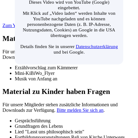
Dieses Video wird von YouTube (Google)
eingebettet.
Mit Klick auf „Video laden“ werden Inhalte von
YouTube nachgeladen und es können
personenbezogene Daten (z. B. IP-Adresse,
Zum Youtube-Kanal des Evang. Landesverbandes
Nutzungsdaten, Cookies) an Google in die USA
übertragen werden.
Material zu Echt jetzt?
Details finden Sie in unserer
Datenschutzerklärung
Für unsere Mitglieder stehen zusätzliche Informationen und
und bei Google.
Downloads zur Verfügung.
Bitte melden Sie sich an
.
Erzählvorschlag zum Kämmerer
Mini-KiBiWo_Flyer
Musik von Anfang an
Material zu Kinder haben Fragen
Für unsere Mitglieder stehen zusätzliche Informationen und
Downloads zur Verfügung.
Bitte melden Sie sich an
.
Gesprächsführung
Grundfragen des Lebens
Lied "Lasst uns philosophisch sein"
Fortbildungsveranstaltungen Reli von Kirche Unterwegs