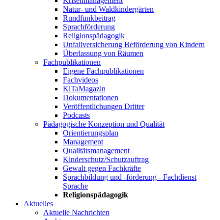
Krisenmanagement
Natur- und Waldkindergärten
Rundfunkbeitrag
Sprachförderung
Religionspädagogik
Unfallversicherung Beförderung von Kindern
Überlassung von Räumen
Fachpublikationen
Eigene Fachpublikationen
Fachvideos
KiTaMagazin
Dokumentationen
Veröffentlichungen Dritter
Podcasts
Pädagogische Konzeption und Qualität
Orientierungsplan
Management
Qualitätsmanagement
Kinderschutz/Schutzauftrag
Gewalt gegen Fachkräfte
Sprachbildung und -förderung - Fachdienst
Sprache
Religionspädagogik
Aktuelles
Aktuelle Nachrichten