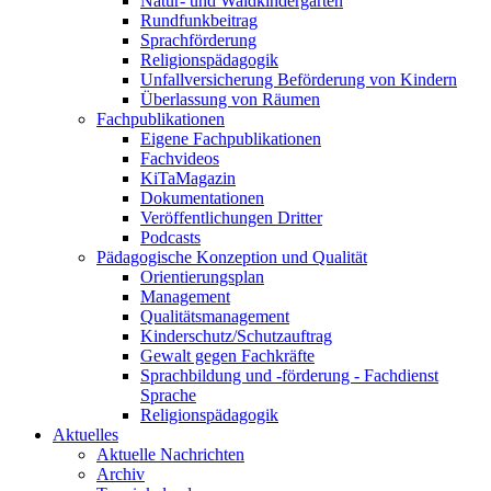
Natur- und Waldkindergärten
Rundfunkbeitrag
Sprachförderung
Religionspädagogik
Unfallversicherung Beförderung von Kindern
Überlassung von Räumen
Fachpublikationen
Eigene Fachpublikationen
Fachvideos
KiTaMagazin
Dokumentationen
Veröffentlichungen Dritter
Podcasts
Pädagogische Konzeption und Qualität
Orientierungsplan
Management
Qualitätsmanagement
Kinderschutz/Schutzauftrag
Gewalt gegen Fachkräfte
Sprachbildung und -förderung - Fachdienst
Sprache
Religionspädagogik
Aktuelles
Aktuelle Nachrichten
Archiv